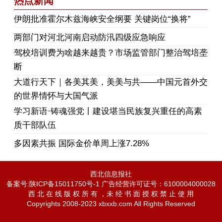
热点新闻
伊朗批准霍尔木兹海峡安全纲要 关键岗位“换将”
两部门对河北河南启动防汛四级应急响应
驾校培训费为啥越来越贵？市场监管部门整治驾培垄
断
大道行天下｜各美其美，美美与共——中国元首外交
的世界情怀与大国气派
学习新语·铸魂强党丨建设堪当民族复兴重任的高素
质干部队伍
多因素共振 国际金价单周上涨7.28%
西北信息报社
备案号:陕ICP备15011750号-1 广告经营许可证号：6100004000028
西 北 在 线 版 权 所 有 ，未 经 书 面 授 权 禁 止 使 用
Copyrights 2008-2023 xbxxb.com All Rights Reserved