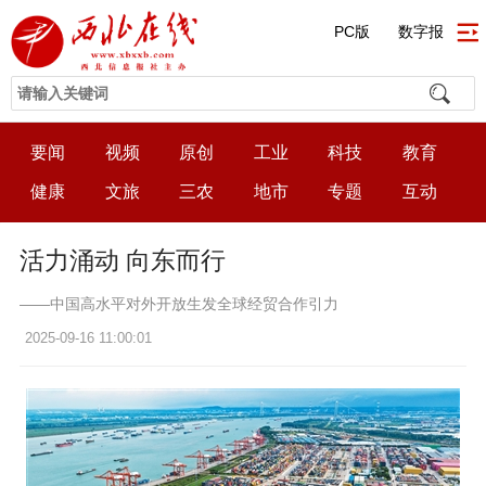
PC版
数字报
要闻
视频
原创
工业
科技
教育
健康
文旅
三农
地市
专题
互动
活力涌动 向东而行
——中国高水平对外开放生发全球经贸合作引力
2025-09-16 11:00:01