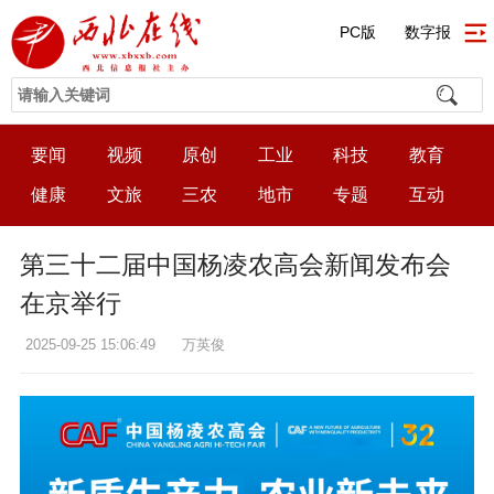
PC版
数字报
要闻
视频
原创
工业
科技
教育
健康
文旅
三农
地市
专题
互动
第三十二届中国杨凌农高会新闻发布会
在京举行
2025-09-25 15:06:49
万英俊