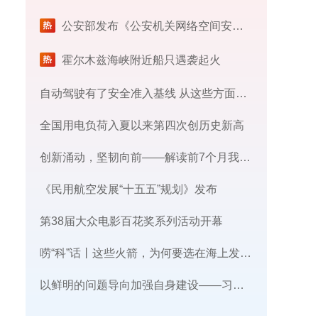
公安部发布《公安机关网络空间安全监督检查办法》
霍尔木兹海峡附近船只遇袭起火
自动驾驶有了安全准入基线 从这些方面读懂新国标
全国用电负荷入夏以来第四次创历史新高
创新涌动，坚韧向前——解读前7个月我国外贸成绩单
《民用航空发展“十五五”规划》发布
第38届大众电影百花奖系列活动开幕
唠“科”话丨这些火箭，为何要选在海上发射​？
​以鲜明的问题导向加强自身建设——习近平党建思想理论品格系列述评之三