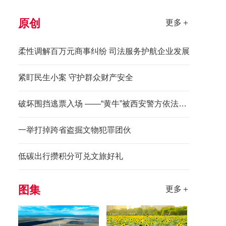
原创
更多＋
柔性调解百万元商事纠纷 司法服务护航企业发展
紧盯民生小案 守护群众财产安全
破坏围挡逃票入场 ——“黄牛”被西安警方依法拘留
一举打掉跨省盗掘文物犯罪团伙
低碳出行攒积分可兑文旅好礼
图集
更多＋