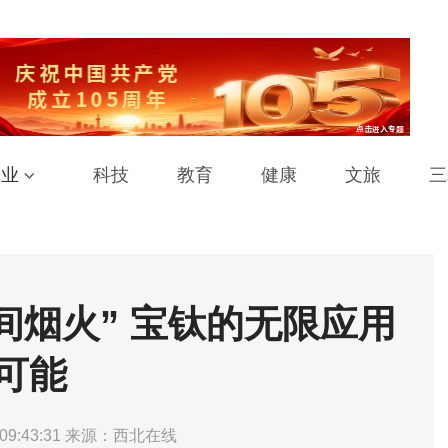
工业
科技
教育
健康
文旅
三
间烟火” 宝钛的无限应用
可能
09:43:31
来源：西北在线