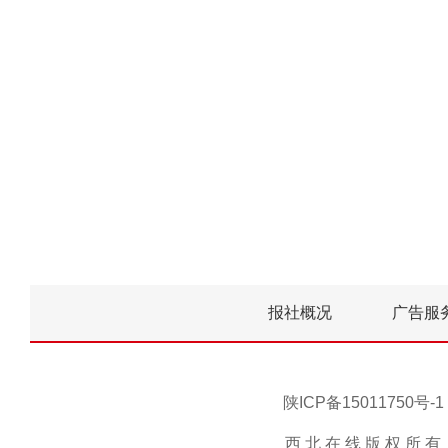
报社概况
广告服
陕ICP备15011750
西 北 在 线 版 权 所 有 ，未