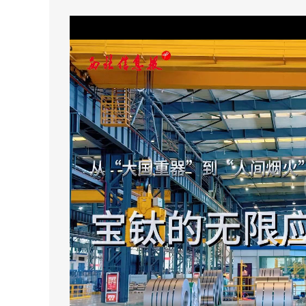
50%
75%
100%