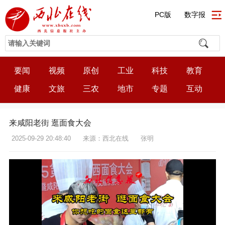
PC版
数字报
要闻
视频
原创
工业
科技
教育
健康
文旅
三农
地市
专题
互动
来咸阳老街 逛面食大会
2025-09-29 20:48:40
来源：西北在线
张明
12:32:39
50%
75%
100%