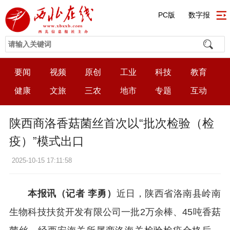
PC版
数字报
要闻
视频
原创
工业
科技
教育
健康
文旅
三农
地市
专题
互动
陕西商洛香菇菌丝首次以“批次检验（检
疫）”模式出口
2025-10-15 17:11:58
本报讯（记者 李勇）
近日，陕西省洛南县岭南
生物科技扶贫开发有限公司一批2万余棒、45吨香菇