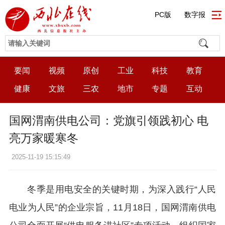
PC版
数字报
要闻
视频
原创
工业
科技
教育
健康
文旅
三农
地市
专题
互动
国网渭南供电公司：党旗引领践初心 电
亮万家暖寒冬
2025-11-19 15:15:49
冬季是用电安全的关键时期，为深入践行“人民
电业为人民”的企业宗旨，11月18日，国网渭南供电