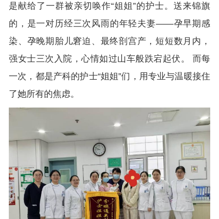
是献给了一群被亲切唤作“姐姐”的护士。送来锦旗
的，是一对历经三次风雨的年轻夫妻——孕早期感
染、孕晚期胎儿窘迫、最终剖宫产，短短数月内，
强女士三次入院，心情如过山车般跌宕起伏。 而每
一次，都是产科的护士“姐姐”们，用专业与温暖接住
了她所有的焦虑。