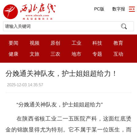
PC版
数字报
要闻
视频
原创
工业
科技
教育
健康
文旅
三农
地市
专题
互动
分娩通关神队友，护士姐姐超给力！
2025-12-03 14:35:57
“分娩通关神队友，护士姐姐超给力”
在陕西省核工业二一五医院产科，这面红底烫
金的锦旗显得尤为特别。它不属于某一位医生，而