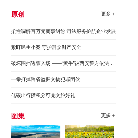
原创
更多＋
柔性调解百万元商事纠纷 司法服务护航企业发展
紧盯民生小案 守护群众财产安全
破坏围挡逃票入场 ——“黄牛”被西安警方依法拘留
一举打掉跨省盗掘文物犯罪团伙
低碳出行攒积分可兑文旅好礼
图集
更多＋