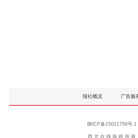
报社概况
广告服
陕ICP备15011750
西 北 在 线 版 权 所 有 ，未