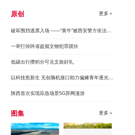
原创
更多＋
破坏围挡逃票入场 ——“黄牛”被西安警方依法拘留
一举打掉跨省盗掘文物犯罪团伙
低碳出行攒积分可兑文旅好礼
以科技愈新生 无创脑机接口助力偏瘫青年逐光前行
陕西首次实现应急场景5G异网漫游
图集
更多＋