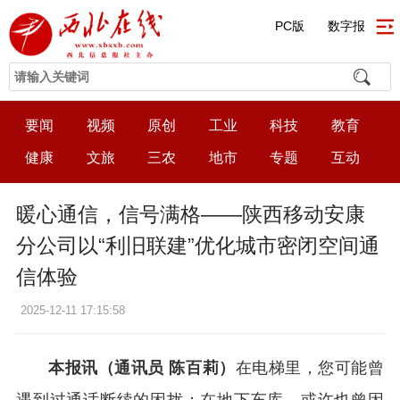
PC版
数字报
要闻
视频
原创
工业
科技
教育
健康
文旅
三农
地市
专题
互动
暖心通信，信号满格——陕西移动安康
分公司以“利旧联建”优化城市密闭空间通
信体验
2025-12-11 17:15:58
本报讯（通讯员 陈百莉）
在电梯里，您可能曾