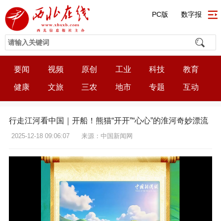
PC版
数字报
要闻
视频
原创
工业
科技
教育
健康
文旅
三农
地市
专题
互动
行走江河看中国｜开船！熊猫“开开”“心心”的淮河奇妙漂流
2025-12-18 09:06:07
来源：中国新闻网
12:05:09
50%
75%
100%