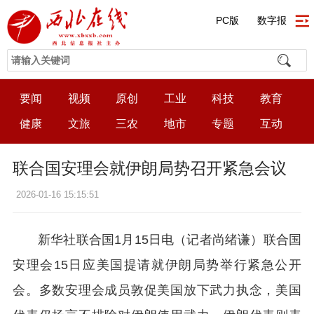
PC版
数字报
要闻
视频
原创
工业
科技
教育
健康
文旅
三农
地市
专题
互动
联合国安理会就伊朗局势召开紧急会议
2026-01-16 15:15:51
新华社联合国1月15日电（记者尚绪谦）联合国
安理会15日应美国提请就伊朗局势举行紧急公开
会。多数安理会成员敦促美国放下武力执念，美国