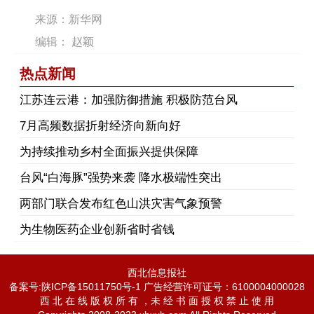
来源：新华网
编辑： 赵颖
热点新闻
江苏连云港：加强防御措施 积极防范台风
7月高频数据折射经济向新向好
为持续推动乡村全面振兴提供保障
台风“白海豚”强势来袭 降水极端性突出
两部门联合发布红色山洪灾害气象预警
为生物医药企业创新省时省钱
西北信息报社
备案号:陕ICP备15011750号-1 广告经营许可证号：6100004000028
西 北 在 线 版 权 所 有 ，未 经 书 面 授 权 禁 止 使 用