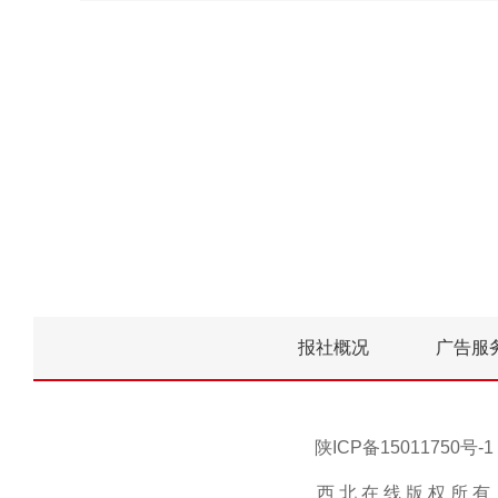
报社概况
广告服
陕ICP备15011750
西 北 在 线 版 权 所 有 ，未