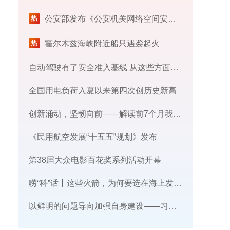
公安部发布《公安机关网络空间安全监督检查办法》
霍尔木兹海峡附近船只遇袭起火
自动驾驶有了安全准入基线 从这些方面读懂新国标
全国用电负荷入夏以来第四次创历史新高
创新涌动，坚韧向前——解读前7个月我国外贸成绩单
《民用航空发展“十五五”规划》发布
第38届大众电影百花奖系列活动开幕
唠“科”话丨这些火箭，为何要选在海上发射​？
​以鲜明的问题导向加强自身建设——习近平党建思想理论品格系列述评之三