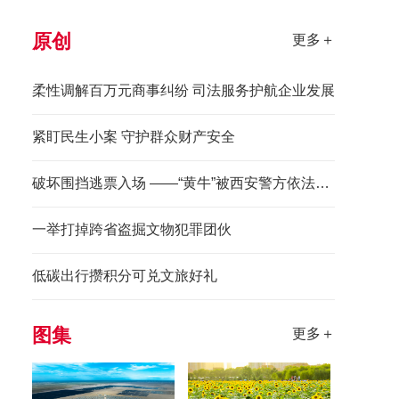
原创
更多＋
柔性调解百万元商事纠纷 司法服务护航企业发展
紧盯民生小案 守护群众财产安全
破坏围挡逃票入场 ——“黄牛”被西安警方依法拘留
一举打掉跨省盗掘文物犯罪团伙
低碳出行攒积分可兑文旅好礼
图集
更多＋