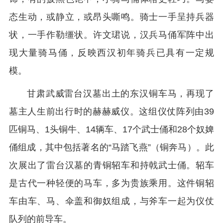
态生动，或静立，或昂头嘶鸣。骑士一手呈持兵器
状，一手作勒缰状。许文珺说，汉兵马俑军阵中出
现大量骑马俑，反映西汉初年骑兵已具有一定规
模。
甘肃武威雷台汉墓出土的东汉铜车马，再现了
墓主人生前出行时的赫赫威仪。这组仪仗阵列由39
匹铜马、1头铜牛、14辆车、17个武士俑和28个奴婢
俑组成，其中包括著名的“马踏飞燕”（铜奔马）。此
次展出了雷台汉墓的青铜轺车和持戟武士俑。轺车
是古代一种轻便的马车，多为贵族乘用。这件铜轺
车由车、马、伞盖和御奴组成，与斧车一起为仪仗
队列的前导车。