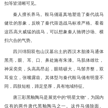
扣等皆清晰可见。
秦人擅长养马。鞍马俑逼真地塑造了秦代战马
健壮的形象，反映了秦代筛选战马标准严格。看着
这匹高大威猛的战马，可以想象秦人驰骋沙场、横
扫六合的气势。
四川绵阳双包山汉墓出土的西汉木胎漆马通体
黑亮，眼、耳、口、鼻处施有朱漆。马肌体雄壮，
神采奕奕，头高高昂起，眼睛硕大，马鬃齐整，双
耳耸立，张嘴露齿。其体型与秦代鞍马俑有明显不
同，四肢短粗，蹄足坚厚，具有地域特征。
唐三彩黑釉陶马是展览中的“明星文物”，为国内
仅有的两件唐代黑釉陶马之一。这件马俑除面、