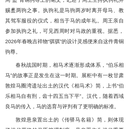
周“盠”青铜驹尊上的铭文，记述了周王主持执驹礼并
赐盠两驹之事。执驹礼是马驹两岁时离开母马、教
其驾车服役的仪式，相当于马的成年礼。周王亲自
参加执驹之礼，可见西周时对马政的重视。据悉，
2026年春晚吉祥物“骐骐”的设计灵感便来自这件青铜
驹尊。
春秋战国时期，相马术逐渐形成体系，“伯乐相
马”的故事正是发生在这一时期。展柜中有一枚甘肃
敦煌马圈湾遗址出土的汉代《相马术》简，上书“伯
乐相马自有刑，齿十四五当下平”。汉代，随着西域
良马的传入，马的选育与评判有了更明确的标准。
敦煌悬泉置出土的《传驿马名籍》简，则体现