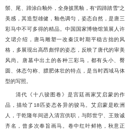
鬃、尾、蹄涂白釉外，全身披黑釉，有“四蹄踏雪”之
美感，其造型雄健，釉色调匀，姿态自然，是唐三
彩马中不可多得的精品。中国国家博物馆策展人许
文珺介绍，唐马雕塑一改秦汉时期平稳古拙的风
格，多展现出高昂彪悍的姿态，反映了唐代的审美
风尚。唐墓中出土的各种三彩马，都有头小、臀
圆、体态匀称、膘肥体壮的特点，是当时西域马体
型的写照。
清代《十八骏图卷》是宫廷画家艾启蒙的作
品，描绘了18匹姿态各异的骏马。艾启蒙是欧洲
人，于乾隆年间进入清宫供职，与郎世宁、王致诚
齐名，曾多次奉旨画马。卷中红叶鲜艳，秋意正