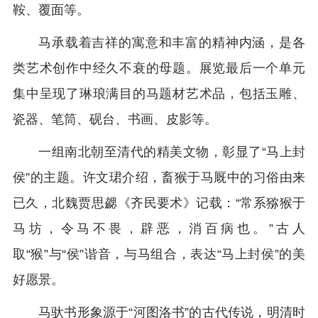
鞍、覆面等。
马承载着吉祥的寓意和丰富的精神内涵，是各
类艺术创作中经久不衰的母题。展览最后一个单元
集中呈现了琳琅满目的马题材艺术品，包括玉雕、
瓷器、笔筒、砚台、书画、皮影等。
一组南北朝至清代的精美文物，彰显了“马上封
侯”的主题。许文珺介绍，畜猴于马厩中的习俗由来
已久，北魏贾思勰《齐民要术》记载：“常系猕猴于
马坊，令马不畏，辟恶，消百病也。”古人
取“猴”与“侯”谐音，与马组合，表达“马上封侯”的美
好愿景。
马驮书形象源于“河图洛书”的古代传说，明清时