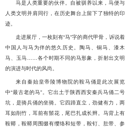
马是人类重要的伙伴。自被驯养以来，马便与
人类文明并肩同行，在历史舞台上留下了独特的印
迹。
走进展厅，一枚刻有“马”字的商代甲骨，诉说着
中国人与马为伴的悠久历史。陶马、铜马、漆木
马、玉马……各个时期不同的马形象，折射出文明
的演进与时代的风尚。
来自秦始皇帝陵博物院的鞍马俑是此次展览
中“最古老的马”。它出土于陕西西安秦兵马俑二号
坑，是骑兵俑的坐骑。它四蹄直立，劲健有力，两
耳如削竹，耳前有鬃花，尾巴扎成长辫。马背上有
鞍鞯，鞍鞯周围缀有缨络和短带，鞍钉、肚带、参