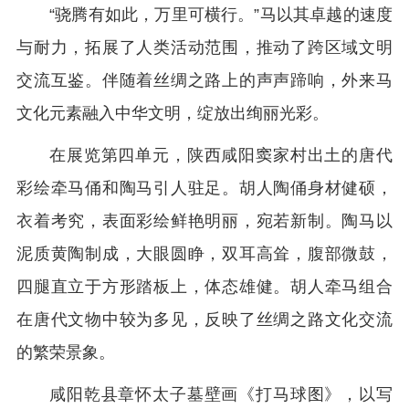
“骁腾有如此，万里可横行。”马以其卓越的速度
与耐力，拓展了人类活动范围，推动了跨区域文明
交流互鉴。伴随着丝绸之路上的声声蹄响，外来马
文化元素融入中华文明，绽放出绚丽光彩。
在展览第四单元，陕西咸阳窦家村出土的唐代
彩绘牵马俑和陶马引人驻足。胡人陶俑身材健硕，
衣着考究，表面彩绘鲜艳明丽，宛若新制。陶马以
泥质黄陶制成，大眼圆睁，双耳高耸，腹部微鼓，
四腿直立于方形踏板上，体态雄健。胡人牵马组合
在唐代文物中较为多见，反映了丝绸之路文化交流
的繁荣景象。
咸阳乾县章怀太子墓壁画《打马球图》，以写