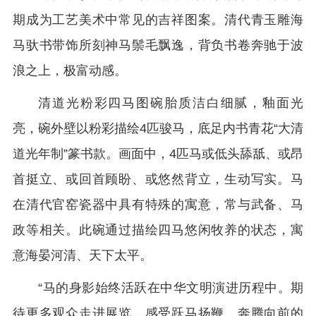
期成为工艺美术中常见的吉祥图案。清代青玉雕海
马驮书带饰所刻神马鬃毛飘逸，背负书卷奔驰于波
浪之上，极富动感。
清道光粉彩四马图碗胎质洁白细腻，釉面光
亮，碗外壁以粉彩描绘4匹骏马，底足内书青花“大清
道光年制”篆书款。画面中，4匹马或低头舔舐、或昂
首挺立、或回首顾盼、或悠然背立，生动写实。马
在清代官窑瓷器中具有特殊的寓意，常与武备、马
政等相关。此碗通过描绘四马悠闲牧养的状态，寓
意海晏河清、天下太平。
“马的身影始终活跃在中华文明演进历程中。期
待更多观众走进展览，感受跃马扬鞭、奔腾向前的