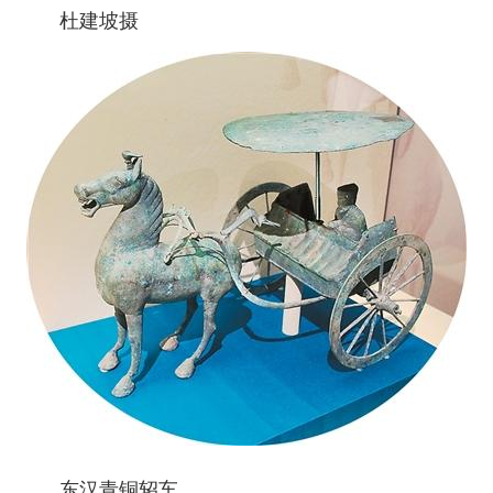
杜建坡摄
东汉青铜轺车。