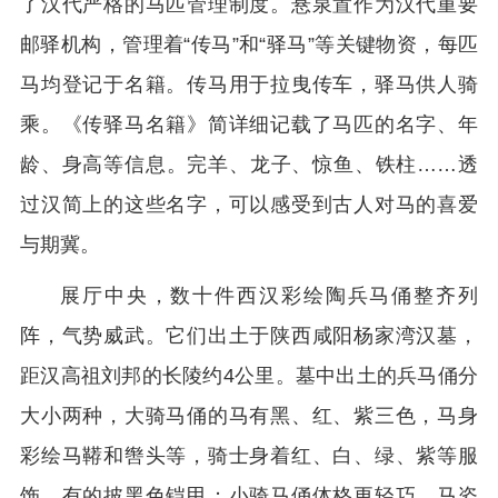
了汉代严格的马匹管理制度。悬泉置作为汉代重要
邮驿机构，管理着“传马”和“驿马”等关键物资，每匹
马均登记于名籍。传马用于拉曳传车，驿马供人骑
乘。《传驿马名籍》简详细记载了马匹的名字、年
龄、身高等信息。完羊、龙子、惊鱼、铁柱……透
过汉简上的这些名字，可以感受到古人对马的喜爱
与期冀。
展厅中央，数十件西汉彩绘陶兵马俑整齐列
阵，气势威武。它们出土于陕西咸阳杨家湾汉墓，
距汉高祖刘邦的长陵约4公里。墓中出土的兵马俑分
大小两种，大骑马俑的马有黑、红、紫三色，马身
彩绘马鞯和辔头等，骑士身着红、白、绿、紫等服
饰，有的披黑色铠甲；小骑马俑体格更轻巧。马姿