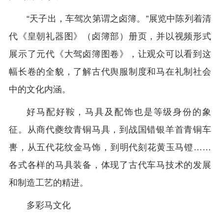
“天子出，车驾次第谓之卤簿。”展览中陈列着清
代《皇朝礼器图》（卤簿部）册页，并以视频形式
展示了元代《大驾卤簿图卷》，让观众可以看到这
幅长卷的全貌，了解古代舆服制度和马在礼制社会
中的文化内涵。
好马配好鞍，马具及配饰也是等级身份的象
征。从商代夔纹青铜马具，到战国错银羊首青铜车
軎，从五代花纹金马饰，到明代刻花黄玉马镫……
各式各样的马具装备，体现了古代车马技术的发展
和制造工艺的精进。
多彩马文化