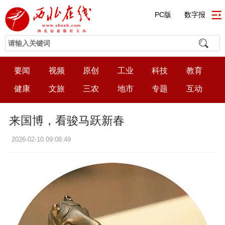
PC版
数字报
要闻
视频
原创
工业
科技
教育
健康
文旅
三农
地市
专题
互动
来国博，看骏马跃新春
2026-02-10 09:08:49