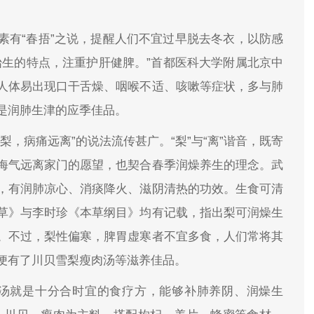
素有“春捂”之说，提醒人们不宜过早脱去冬衣，以防感
始生的特点，注重护肝健脾。”首都医科大学附属北京中
人体易出现口干舌燥、咽喉不适、咳嗽等症状，多与肺
是润肺生津的应季佳品。
，病痛远离”的说法流传甚广。“梨”与“离”谐音，既寄
晦气远离家门的愿望，也契合春季润燥养生的理念。武
，有润肺凉心、消痰降火、滋阴清热的功效。生食可清
草》与李时珍《本草纲目》均有记载，指出梨可润燥生
。不过，梨性偏寒，脾胃虚寒者不宜多食，人们常将其
便有了川贝雪梨瘦肉汤等滋养佳品。
肉汤就是十分合时宜的食疗方，能够补肺养阴、润燥生