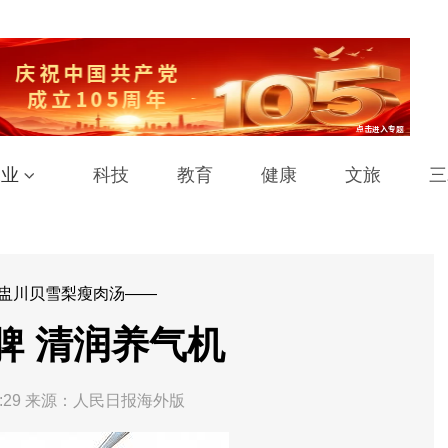
工业
科技
教育
健康
文旅
三
盅川贝雪梨瘦肉汤——
脾 清润养气机
:29
来源：人民日报海外版