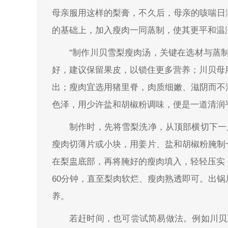
母亲服用这样的梨膏，不久后，母亲的咳喘日
的基础上，加入瘦肉一同蒸制，使其更平和温
“制作川贝雪梨瘦肉汤，关键在选材与蒸
好，建议保留果皮，以锁住更多营养；川贝母
出；瘦肉宜选用猪里脊，肉质细嫩、滋阴而不
色泽，用少许盐和胡椒粉调味，便是一道清润
制作时，先将雪梨洗净，从顶部横切下一
瘦肉切薄片或小块，用姜片、盐和胡椒粉腌制
在梨盅底部，再将腌好的瘦肉填入，轻轻压实
60分钟，直至梨肉软烂、瘦肉熟透即可。出
养。
若赶时间，也可尝试简易做法。例如川贝