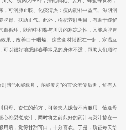
、川贝、瘦肉为主料，搭配枸杞、姜片、蜂蜜等食材，
寒，可润肺止咳、化痰清热；瘦肉能补中益气、滋阴润
养脾胃、扶助正气。此外，枸杞养肝明目，有助于缓解
气血循环，既能中和梨与川贝的寒凉之性，又能助脾胃
燥效果，改善口干咽燥。这些食材搭配在一起，寒温互
，可以很好地缓解春季常见的身体不适，帮助人们顺时
则暗”“水能载舟，亦能覆舟”的言论流传后世，鲜有人
川贝母、杏仁的药方，可老夫人嫌苦不肯服用。恰逢母
细心将梨煮成汁，同时将之前煎好的药汁与梨汁掺在一
服用后，觉得甘甜可口，十分喜欢。于是，魏征每天给