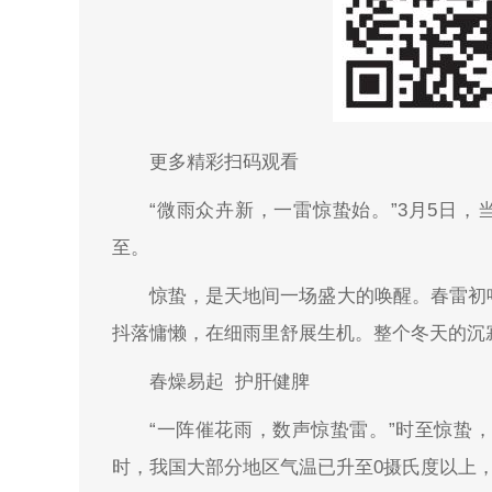
更多精彩扫码观看
“微雨众卉新，一雷惊蛰始。”3月5日，
至。
惊蛰，是天地间一场盛大的唤醒。春雷初
抖落慵懒，在细雨里舒展生机。整个冬天的沉
春燥易起 护肝健脾
“一阵催花雨，数声惊蛰雷。”时至惊蛰
时，我国大部分地区气温已升至0摄氏度以上，