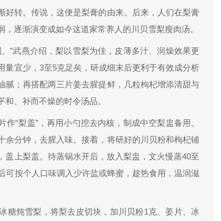
渐好转。传说，这便是梨膏的由来。后来，人们在梨膏
润，逐渐演变成如今这道家常养人的川贝雪梨瘦肉汤。
制。”武燕介绍，梨以雪梨为佳，皮薄多汁、润燥效果更
用量宜少，3至5克足矣，研成细末后更利于有效成分析
油腻；再搭配两三片姜去腥提鲜，几粒枸杞增添清甜与
平和、补而不燥的时令汤品。
片作“梨盖”，再用小勺挖去内核，制成中空梨盅备用。
十余分钟，去腥入味。接着，将研好的川贝粉和枸杞铺
，盖上梨盖。待蒸锅水开后，放入梨盅，文火慢蒸40至
锅后可按个人口味调入少许盐或蜂蜜，趁热食用，温润滋
冰糖炖雪梨，将梨去皮切块，加川贝粉1克、姜片、冰