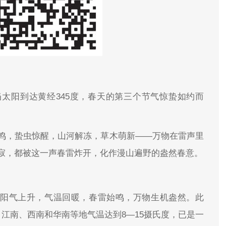
当太阳到达黄经345度，春天的第三个节气惊蛰如约而
鸣，蛰虫惊醒，山河解冻，草木萌新——万物在雷声里
寂，都被这一声春雷炸开，化作漫山遍野的盎然春意。
，阳气上升，气温回暖，春雷始鸣，万物生机盎然。此
江南、西南和华南等地气温达到8—15摄氏度，已是一