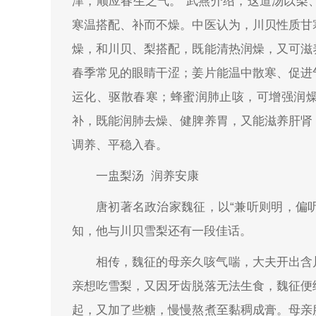
津，顺应春生之气。”武燕介绍，这道汤以梨
寒温搭配、补而不燥。中医认为，川贝性质甘
燥，和川贝、梨搭配，既能清热润燥，又可滋
春季常见的眼睛干涩；姜片能温中散寒、促进
运化、驱散春寒；蜂蜜润肺止咳，可增强润
补，既能润肺去燥、健脾养胃，又能滋养肝肾
调养、平稳入春。
一盅梨汤 润养安康
唐初著名政治家魏征，以“兼听则明，偏听
知，他与川贝雪梨还有一段佳话。
相传，魏征的母亲久咳气喘，大夫开出含
亲想吃雪梨，又因牙齿脱落无法生食，魏征便
起，又加了些糖，慢慢熬煮至黏稠成膏。母亲