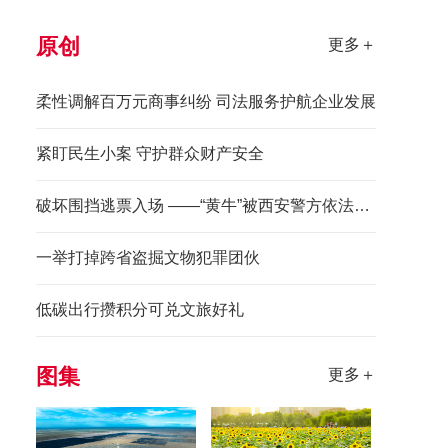
原创
更多＋
柔性调解百万元商事纠纷 司法服务护航企业发展
紧盯民生小案 守护群众财产安全
破坏围挡逃票入场 ——“黄牛”被西安警方依法拘留
一举打掉跨省盗掘文物犯罪团伙
低碳出行攒积分可兑文旅好礼
图集
更多＋