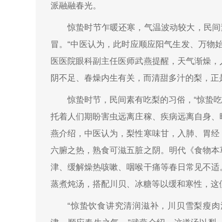
派融融春光。
惊蛰时节乍暖还寒，气温波动较大，民间
冒。“中医认为，此时应顺应阳气生发、万物
医医院眼科副主任医师武燕提醒，天气渐燥，
阴不足、春燥内生有关，而清甜多汁的梨，正
惊蛰时节，民间素有吃梨的习俗，“惊蛰吃梨
托着人们期盼害虫远离庄稼、疾病远离自身、
燕介绍，中医认为，梨性寒味甘，入肺、胃经
六腑之热，熟食可滋五脏之阴。明代《食物本
津、缓解燥热咳嗽、咽喉干痛等春日常见不适
蒸煮炖汤，搭配川贝、冰糖等以缓和寒性，这
“惊蛰饮食讲究清润滋补，川贝雪梨瘦