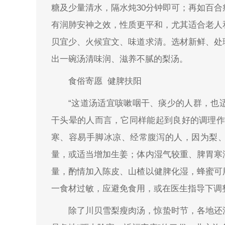
糖及少量清水，隔水炖30分钟即可；再如百合
有润肺安神之效，性质更平和，尤其适合老人
贝宜少、火候宜文、味道求清。选材新鲜、处
出一碗汤清味润、滋养不腻的梨汤。
食俗寄愿 健脾扶阳
“这道汤适宜咳嗽咽干、痰少的人群，也
干头晕的人而言，它同样能起到良好的调理作
寒、容易手脚冰凉、经常腹泻的人，因为梨
量，或适当增加生姜；体内湿气较重、脾胃寒
量，酌情加入陈皮、山楂以健脾化湿，蜂蜜可
一食材过敏，应避免食用，或在医生指导下调
除了川贝雪梨瘦肉汤，惊蛰时节，各地还