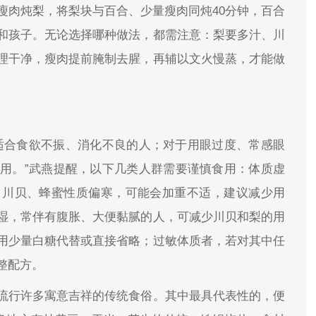
瘦肉炖梨，将梨块与百合、少量瘦肉同炖40分钟，百合
和孩子。无论选择哪种做法，都需注意：梨要多汁、川
理干净，瘦肉提前腌制去腥，再辅以文火慢蒸，才能做
适合食欲不振、消化不良的人；对于用眼过度、常感眼
用。”武燕提醒，以下几类人群需要谨慎食用：体质虚
、川贝、蜂蜜性质偏寒，可能会加重不适，建议减少用
湿，常伴有腹胀、大便黏腻的人，可减少川贝和梨的用
用少量白糖代替或直接省略；过敏体质者，若对其中任
整配方。
流行许多寓意吉祥的传统食俗。其中最具代表性的，便