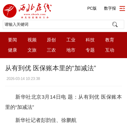
PC版
数字报
要闻
视频
原创
工业
科技
教育
健康
文旅
三农
地市
专题
互动
从有到优 医保账本里的“加减法”
2026-03-14 10:23:38
新华社北京3月14日电 题：从有到优 医保账本
里的“加减法”
新华社记者彭韵佳、徐鹏航