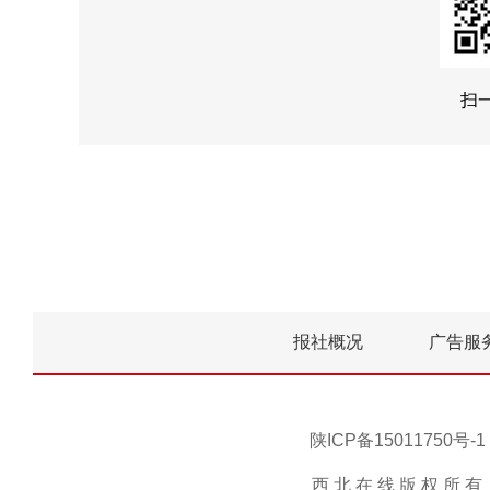
扫
报社概况
广告服
陕ICP备15011750
西 北 在 线 版 权 所 有 ，未