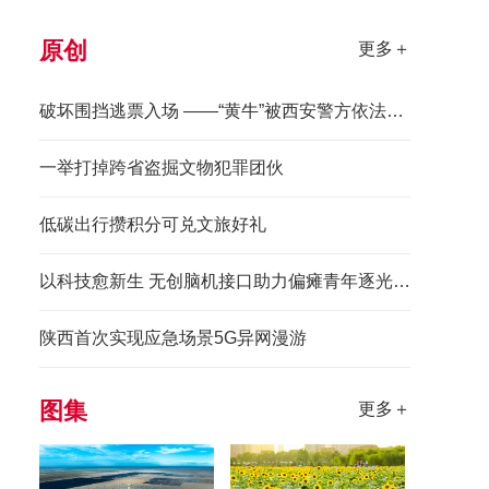
原创
更多＋
破坏围挡逃票入场 ——“黄牛”被西安警方依法拘留
一举打掉跨省盗掘文物犯罪团伙
低碳出行攒积分可兑文旅好礼
以科技愈新生 无创脑机接口助力偏瘫青年逐光前行
陕西首次实现应急场景5G异网漫游
图集
更多＋