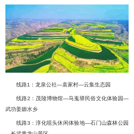
线路1：龙泉公社—袁家村—云集生态园
线路2：茂陵博物馆—马嵬驿民俗文化体验园—
武功姜嫄水乡
线路3：淳化咀头休闲体验地—石门山森林公园
—长武青龙山景区