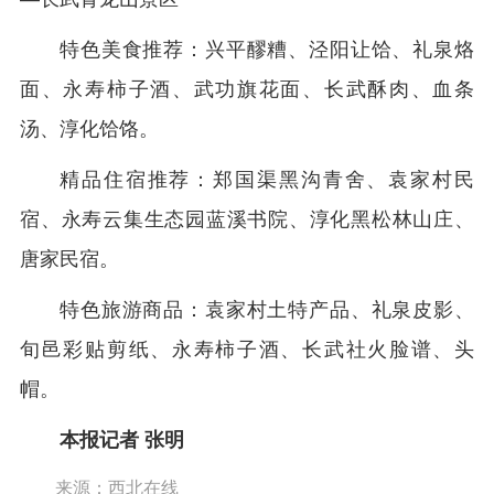
特色美食推荐：兴平醪糟、泾阳让饸、礼泉烙
面、永寿柿子酒、武功旗花面、长武酥肉、血条
汤、淳化饸饹。
精品住宿推荐：郑国渠黑沟青舍、袁家村民
宿、永寿云集生态园蓝溪书院、淳化黑松林山庄、
唐家民宿。
特色旅游商品：袁家村土特产品、礼泉皮影、
旬邑彩贴剪纸、永寿柿子酒、长武社火脸谱、头
帽。
本报记者 张明
来源：西北在线