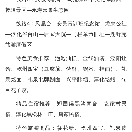
乾陵景区—永寿云集生态园
线路4：凤凰台—安吴青训班纪念馆—龙泉公社
—淳化爷台山—唐家大院—马栏革命旧址—鹿野苑
旅游度假区
特色美食推荐：泡泡油糕、金线油塔、泾阳让
饸、乾州四宝（豆腐脑、馇酥、锅盔、挂面）、礼
泉烙面、礼泉北牌劙面、兴平醪糟、淳化饸烙、旬
邑花子馍。
精品住宿推荐：郑国渠黑沟青舍、袁家村民
宿、淳化黑松林山庄、唐家民宿。
特色旅游商品：蓼花糖、乾州四宝、礼泉皮