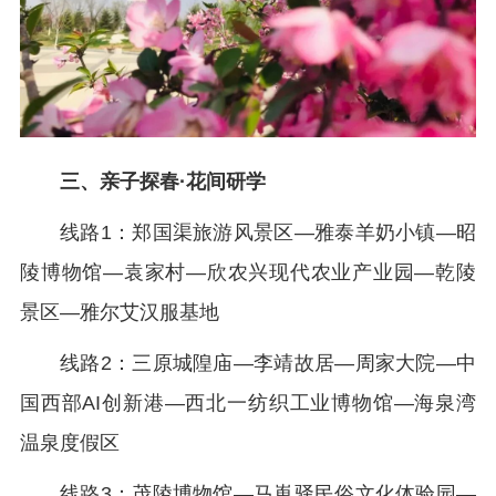
三、亲子探春·花间研学
线路1：郑国渠旅游风景区—雅泰羊奶小镇—昭
陵博物馆—袁家村—欣农兴现代农业产业园—乾陵
景区—雅尔艾汉服基地
线路2：三原城隍庙—李靖故居—周家大院—中
国西部AI创新港—西北一纺织工业博物馆—海泉湾
温泉度假区
线路3：茂陵博物馆—马嵬驿民俗文化体验园—