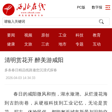
PC版
数字报
要闻
视频
原创
工业
科技
教育
健康
文旅
三农
地市
专题
互动
清明赏花开 醉美游咸阳
多条春日精品线路邀您沉浸式探春
2026-04-03 14:34:33
春日的咸阳微风和煦，湖水潋滟。从烂漫花海
到古韵街巷，从硬核科技到工业记忆，无论是赏