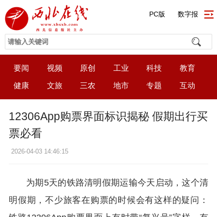
PC版
数字报
要闻
视频
原创
工业
科技
教育
健康
文旅
三农
地市
专题
互动
12306App购票界面标识揭秘 假期出行买
票必看
2026-04-03 14:46:15
为期5天的铁路清明假期运输今天启动，这个清
明假期，不少旅客在购票的时候会有这样的疑问：