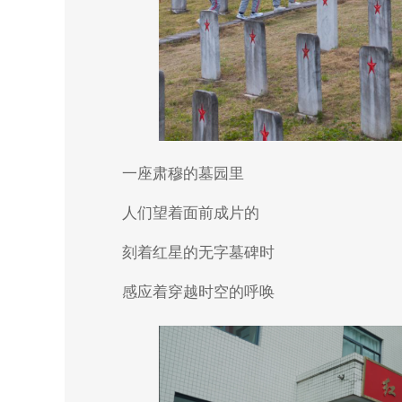
一座肃穆的墓园里
人们望着面前成片的
刻着红星的无字墓碑时
感应着穿越时空的呼唤