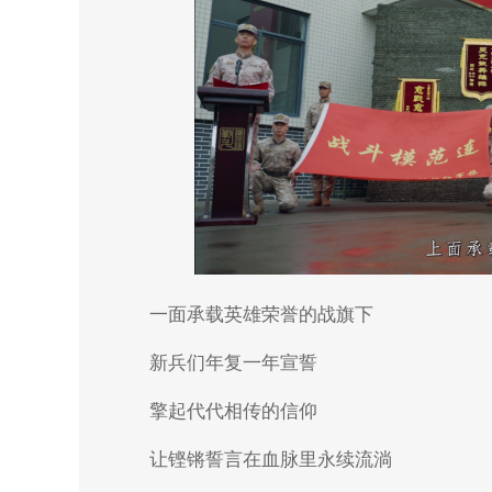
一面承载英雄荣誉的战旗下
新兵们年复一年宣誓
擎起代代相传的信仰
让铿锵誓言在血脉里永续流淌