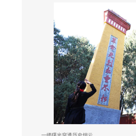
一缕曙光穿透历史烟云