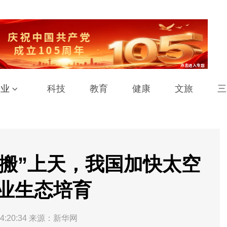
工业
科技
教育
健康
文旅
三
“搬”上天，我国加快太空
业生态培育
4:20:34
来源：新华网