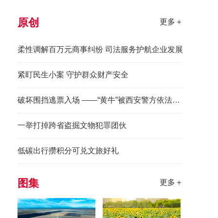
原创
更多＋
柔性调解百万元商事纠纷 司法服务护航企业发展
紧盯民生小案 守护群众财产安全
破坏围挡逃票入场 ——“黄牛”被西安警方依法拘留
一举打掉跨省盗掘文物犯罪团伙
低碳出行攒积分可兑文旅好礼
图集
更多＋