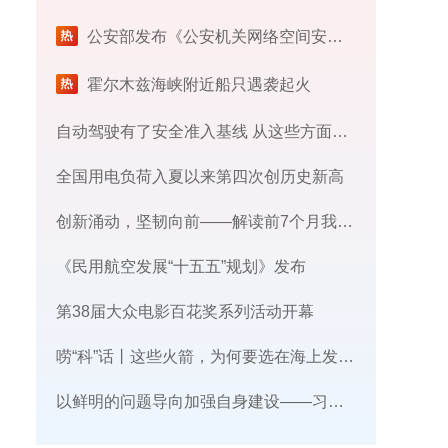
公安部发布《公安机关网络空间安全监督检查办法》
霍尔木兹海峡附近船只遇袭起火
自动驾驶有了安全准入基线 从这些方面读懂新国标
全国用电负荷入夏以来第四次创历史新高
创新涌动，坚韧向前——解读前7个月我国外贸成绩单
《民用航空发展“十五五”规划》发布
第38届大众电影百花奖系列活动开幕
唠“科”话丨这些火箭，为何要选在海上发射​？
​以鲜明的问题导向加强自身建设——习近平党建思想理论品格系列述评之三