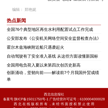
编辑： 郑艳妮
热点新闻
​全国76个典型地区再生水利用配置试点工作完成
公安部发布《公安机关网络空间安全监督检查办法》
霍尔木兹海峡附近船只遇袭起火
自动驾驶有了安全准入基线 从这些方面读懂新国标
全国用电负荷入夏以来第四次创历史新高
创新涌动，坚韧向前——解读前7个月我国外贸成绩
单
西北信息报社
备案号:陕ICP备15011750号-1 广告经营许可证号：6100004000028
西 北 在 线 版 权 所 有 ，未 经 书 面 授 权 禁 止 使 用