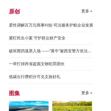
原创
更多＋
柔性调解百万元商事纠纷 司法服务护航企业发展
紧盯民生小案 守护群众财产安全
破坏围挡逃票入场 ——“黄牛”被西安警方依法拘留
一举打掉跨省盗掘文物犯罪团伙
低碳出行攒积分可兑文旅好礼
图集
更多＋