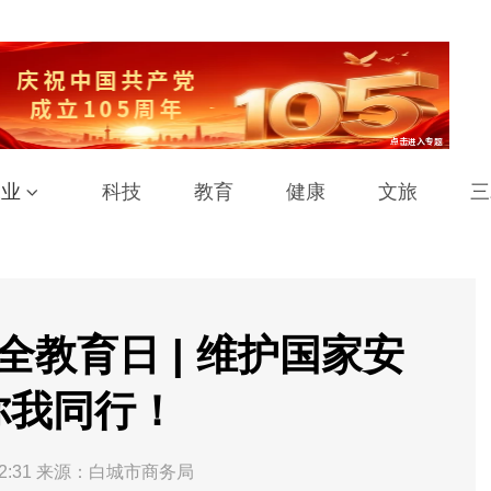
工业
科技
教育
健康
文旅
三
安全教育日 | 维护国家安
你我同行！
2:31
来源：白城市商务局