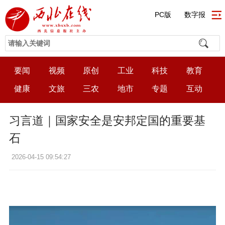
PC版
数字报
要闻
视频
原创
工业
科技
教育
健康
文旅
三农
地市
专题
互动
习言道｜国家安全是安邦定国的重要基
石
2026-04-15 09:54:27