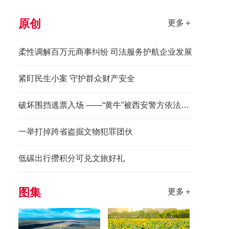
原创
更多＋
柔性调解百万元商事纠纷 司法服务护航企业发展
紧盯民生小案 守护群众财产安全
破坏围挡逃票入场 ——“黄牛”被西安警方依法拘留
一举打掉跨省盗掘文物犯罪团伙
低碳出行攒积分可兑文旅好礼
图集
更多＋