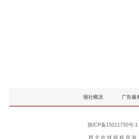
报社概况
广告服
陕ICP备15011750
西 北 在 线 版 权 所 有 ，未