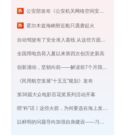
公安部发布《公安机关网络空间安全监督检查办法》
霍尔木兹海峡附近船只遇袭起火
自动驾驶有了安全准入基线 从这些方面读懂新国标
全国用电负荷入夏以来第四次创历史新高
创新涌动，坚韧向前——解读前7个月我国外贸成绩单
《民用航空发展“十五五”规划》发布
第38届大众电影百花奖系列活动开幕
唠“科”话丨这些火箭，为何要选在海上发射​？
​以鲜明的问题导向加强自身建设——习近平党建思想理论品格系列述评之三