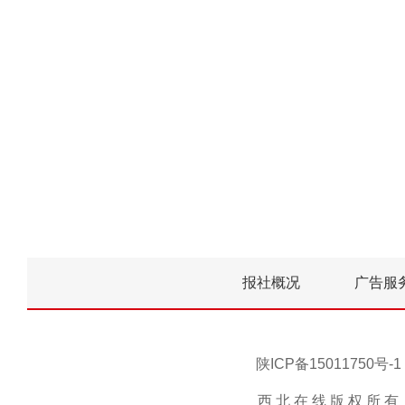
报社概况
广告服
陕ICP备15011750
西 北 在 线 版 权 所 有 ，未