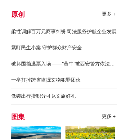
原创
更多＋
柔性调解百万元商事纠纷 司法服务护航企业发展
紧盯民生小案 守护群众财产安全
破坏围挡逃票入场 ——“黄牛”被西安警方依法拘留
一举打掉跨省盗掘文物犯罪团伙
低碳出行攒积分可兑文旅好礼
图集
更多＋