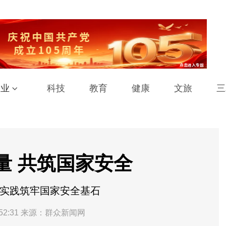
工业
科技
教育
健康
文旅
三
量 共筑国家安全
元实践筑牢国家安全基石
52:31
来源：群众新闻网