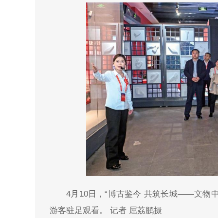
4月10日，“博古鉴今 共筑长城——文物
游客驻足观看。 记者 屈荔鹏摄