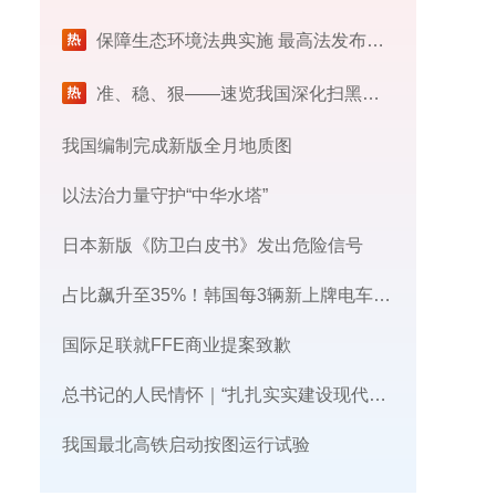
保障生态环境法典实施 最高法发布首个配套司法解释
​准、稳、狠——速览我国深化扫黑除恶专项斗争最新部署
我国编制完成新版全月地质图
以法治力量守护“中华水塔”
日本新版《防卫白皮书》发出危险信号
占比飙升至35%！韩国每3辆新上牌电车，就有1辆来自中国
国际足联就FFE商业提案致歉
总书记的人民情怀｜“扎扎实实建设现代化产业体系”
我国最北高铁启动按图运行试验