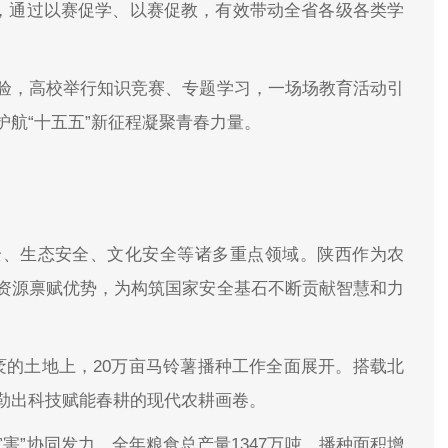
赛，通过以赛促学、以赛促教，有效带动全省各级各类学
验，高校举行知识竞赛、专题学习，一场场教育活动引
航“十五五”新征程凝聚青春力量。
全、生态安全、文化安全等诸多重点领域。陕西作为农
资源禀赋优势，为构筑国家安全基石不断贡献智慧和力
袤的土地上，20万亩马铃薯播种工作全面展开。搭载北
勒出科技赋能春耕的现代农耕画卷。
灾害”协同发力，全年粮食总产量1347万吨，播种面积增