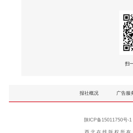
扫
报社概况
广告服
陕ICP备15011750
西 北 在 线 版 权 所 有 ，未