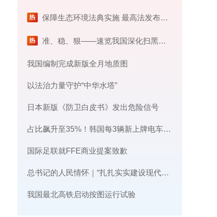
保障生态环境法典实施 最高法发布首个配套司法解释
​准、稳、狠——速览我国深化扫黑除恶专项斗争最新部署
我国编制完成新版全月地质图
以法治力量守护“中华水塔”
日本新版《防卫白皮书》发出危险信号
占比飙升至35%！韩国每3辆新上牌电车，就有1辆来自中国
国际足联就FFE商业提案致歉
总书记的人民情怀｜“扎扎实实建设现代化产业体系”
我国最北高铁启动按图运行试验