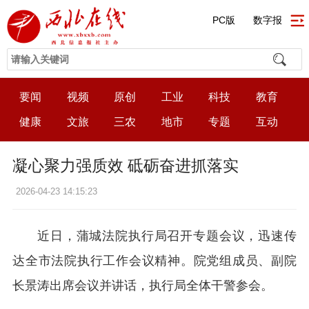
PC版
数字报
要闻
视频
原创
工业
科技
教育
健康
文旅
三农
地市
专题
互动
凝心聚力强质效 砥砺奋进抓落实
2026-04-23 14:15:23
近日，蒲城法院执行局召开专题会议，迅速传
达全市法院执行工作会议精神。院党组成员、副院
长景涛出席会议并讲话，执行局全体干警参会。