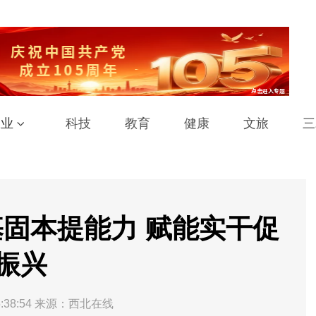
工业
科技
教育
健康
文旅
三
固本提能力 赋能实干促
振兴
:38:54
来源：西北在线