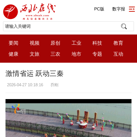
PC版
数字报
要闻
视频
原创
工业
科技
教育
健康
文旅
三农
地市
专题
互动
激情省运 跃动三秦
2026-04-27 10:18:16
乔刚