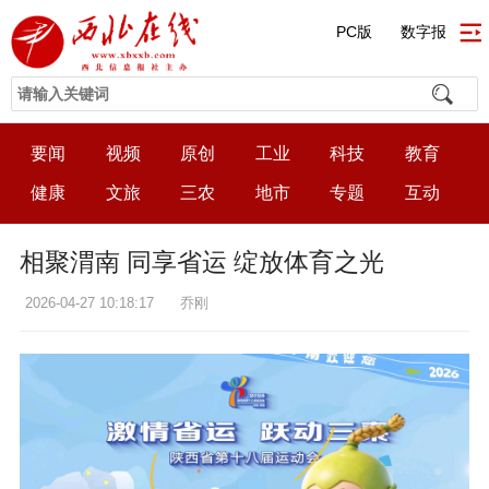
PC版
数字报
要闻
视频
原创
工业
科技
教育
健康
文旅
三农
地市
专题
互动
相聚渭南 同享省运 绽放体育之光
2026-04-27 10:18:17
乔刚