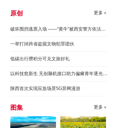
原创
更多＋
破坏围挡逃票入场 ——“黄牛”被西安警方依法拘留
一举打掉跨省盗掘文物犯罪团伙
低碳出行攒积分可兑文旅好礼
以科技愈新生 无创脑机接口助力偏瘫青年逐光前行
陕西首次实现应急场景5G异网漫游
图集
更多＋