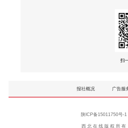
扫
报社概况
广告服
陕ICP备15011750
西 北 在 线 版 权 所 有 ，未