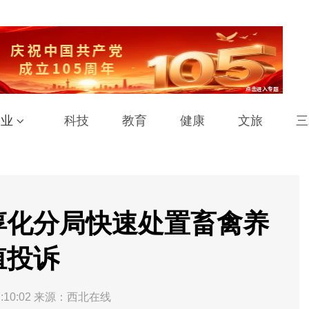
工业
科技
教育
健康
文旅
三
淳化分局快速处置畜禽养
殖投诉
:10:02
来源：西北在线