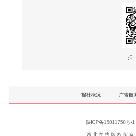
扫
报社概况
广告服
陕ICP备15011750
西 北 在 线 版 权 所 有 ，未