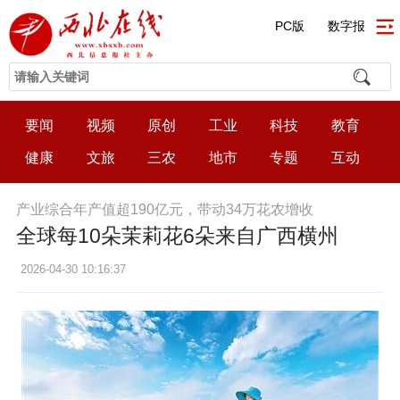
PC版
数字报
要闻
视频
原创
工业
科技
教育
健康
文旅
三农
地市
专题
互动
产业综合年产值超190亿元，带动34万花农增收
全球每10朵茉莉花6朵来自广西横州
2026-04-30 10:16:37