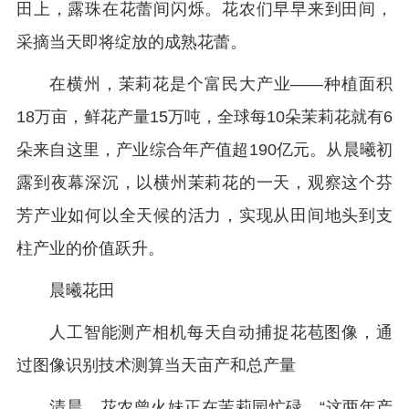
田上，露珠在花蕾间闪烁。花农们早早来到田间，
采摘当天即将绽放的成熟花蕾。
在横州，茉莉花是个富民大产业——种植面积
18万亩，鲜花产量15万吨，全球每10朵茉莉花就有6
朵来自这里，产业综合年产值超190亿元。从晨曦初
露到夜幕深沉，以横州茉莉花的一天，观察这个芬
芳产业如何以全天候的活力，实现从田间地头到支
柱产业的价值跃升。
晨曦花田
人工智能测产相机每天自动捕捉花苞图像，通
过图像识别技术测算当天亩产和总产量
清晨，花农曾火妹正在茉莉园忙碌。“这两年产