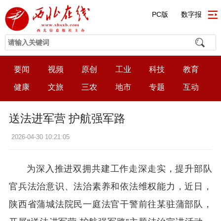
PC版
数字报
要闻
视频
原创
工业
科技
教育
健康
文旅
三农
地市
专题
互动
送法进军营 护航强军路
2026-04-30 10:21:05
为深入推进双拥共建工作走深走实，提升部队
官兵法治意识、法治素养和依法维权能力，近日，
陕西省蒲城法院民一庭法官干警前往某驻蒲部队，