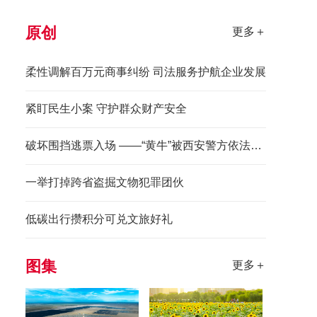
原创
更多＋
柔性调解百万元商事纠纷 司法服务护航企业发展
紧盯民生小案 守护群众财产安全
破坏围挡逃票入场 ——“黄牛”被西安警方依法拘留
一举打掉跨省盗掘文物犯罪团伙
低碳出行攒积分可兑文旅好礼
图集
更多＋