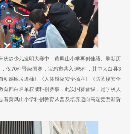
宋庆龄少儿发明大赛中，黄凤山小学再创佳绩、刷新历
件，仅70件晋级国赛，宝鸡市共入选5件，其中太白县3
自动感应垃圾桶》《人体感应安全插座》《防坠楼安全
教育部白名单权威科创赛事，此次国赛晋级，是学校人
志着黄凤山小学科创教育从普及培养迈向高端竞赛新阶