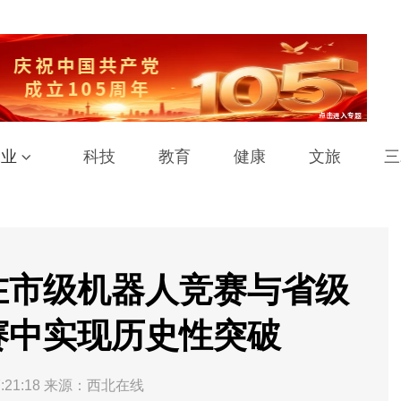
工业
科技
教育
健康
文旅
三
在市级机器人竞赛与省级
赛中实现历史性突破
:21:18
来源：西北在线