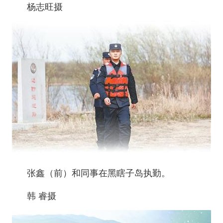
杨志旺摄
张鑫（前）和同事在黑瞎子岛执勤。
韩 睿摄