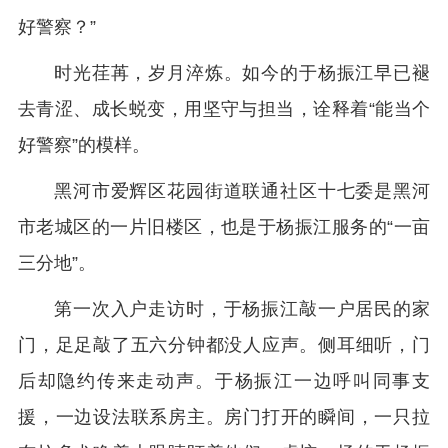
好警察？”
时光荏苒，岁月淬炼。如今的于杨振江早已褪
去青涩、成长蜕变，用坚守与担当，诠释着“能当个
好警察”的模样。
黑河市爱辉区花园街道联通社区十七委是黑河
市老城区的一片旧楼区，也是于杨振江服务的“一亩
三分地”。
第一次入户走访时，于杨振江敲一户居民的家
门，足足敲了五六分钟都没人应声。侧耳细听，门
后却隐约传来走动声。于杨振江一边呼叫同事支
援，一边设法联系房主。房门打开的瞬间，一只拉