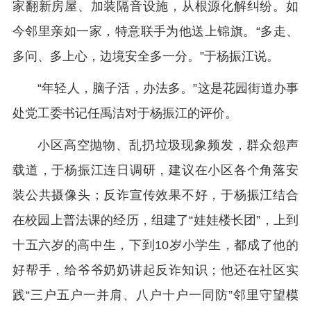
家翻新房屋、加装隔音设施，从根源化解纠纷。如
今邻里亲如一家，特意联手为他送上锦旗。“多走、
多问、多上心，边境安全多一分。”于杨振江说。
“年轻人，脑子活，办法多。”这是花园街道办事
处党工委书记任禹洁对于杨振江的评价。
小区高空抛物、乱扔垃圾现象频发，群众怨声
载道，于杨振江连日调研，建议在小区各个角落安
装公共摄像头；反诈宣传效果不好，于杨振江结合
在校园上普法课的经历，组建了“娃娃楼长团”，上到
十五六岁的高中生，下到10岁小学生，都成了他的
好帮手，给爷爷奶奶讲起反诈知识；他还在社区实
践“三户五户一并肩、八户十户一同防”邻里守望模