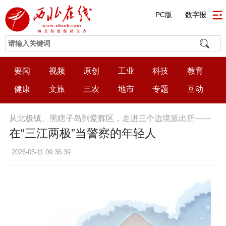
PC版
数字报
要闻
视频
原创
工业
科技
教育
健康
文旅
三农
地市
专题
互动
从北极镇、黑瞎子岛到爱辉区，走进三个边境派出所——
在“三江两极”当警察的年轻人
2026-05-11 09:36:39