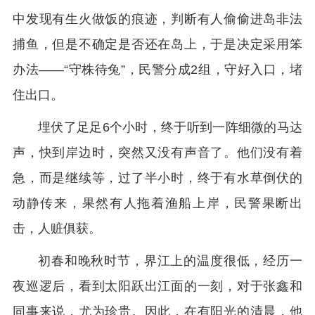
中发现有生火做饭的痕迹，判断有人偷偷进岛非法
捕鱼，但是不确定是否还在岛上，于是决定采用笨
办法——“守株待兔”，民警分成2组，守好入口，堵
住出口。
埋伏了足足6个小时，终于听到一阵细微的马达
声，快到岸边时，突然又没有声音了。他们没有着
急，而是继续等，过了半小时，终于有水草倒伏的
动静传来，果然有人拖着渔船上岸，民警果断出
击，人赃俱获。
初春和晚秋时节，界江上的温度很低，经历一
夜巡逻后，看到太阳跃出江面的一刻，对于张鑫和
同事来说，尤为珍贵。因此，在有阳光的清晨，他