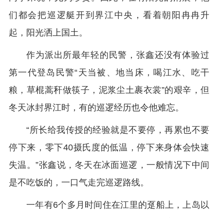
们都会把巡逻艇开到界江中央，看着朝阳冉冉升
起，阳光洒上国土。
作为派出所最年轻的民警，张鑫还没有体验过
第一代登岛民警“天当被、地当床，喝江水、吃干
粮，草棍蒿秆做筷子，泥浆尘土裹衣裳”的艰辛，但
冬天冰封界江时，有的巡逻经历也令他难忘。
“所长给我传授的经验就是不要停，再累也不要
停下来，零下40摄氏度的低温，停下来身体会快速
失温。”张鑫说，冬天在冰面巡逻，一般情况下中间
是不吃饭的，一口气走完巡逻路线。
一年有6个多月时间住在江里的趸船上，上岛以