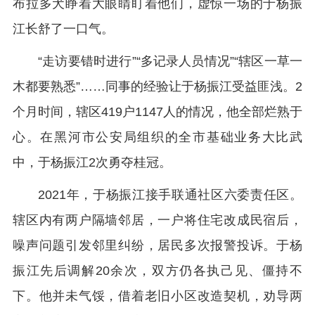
布拉多犬睁着大眼睛盯着他们，虚惊一场的于杨振
江长舒了一口气。
“走访要错时进行”“多记录人员情况”“辖区一草一
木都要熟悉”……同事的经验让于杨振江受益匪浅。2
个月时间，辖区419户1147人的情况，他全部烂熟于
心。在黑河市公安局组织的全市基础业务大比武
中，于杨振江2次勇夺桂冠。
2021年，于杨振江接手联通社区六委责任区。
辖区内有两户隔墙邻居，一户将住宅改成民宿后，
噪声问题引发邻里纠纷，居民多次报警投诉。于杨
振江先后调解20余次，双方仍各执己见、僵持不
下。他并未气馁，借着老旧小区改造契机，劝导两