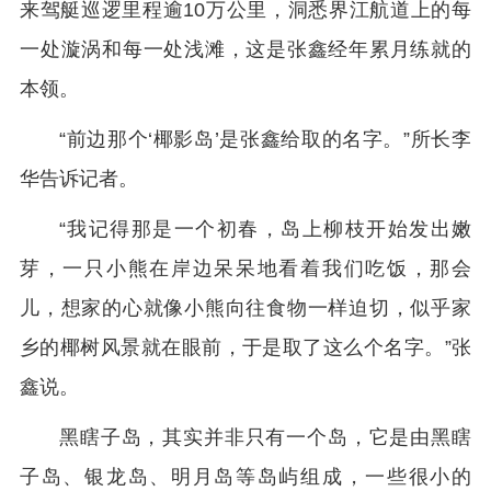
来驾艇巡逻里程逾10万公里，洞悉界江航道上的每
一处漩涡和每一处浅滩，这是张鑫经年累月练就的
本领。
“前边那个‘椰影岛’是张鑫给取的名字。”所长李
华告诉记者。
“我记得那是一个初春，岛上柳枝开始发出嫩
芽，一只小熊在岸边呆呆地看着我们吃饭，那会
儿，想家的心就像小熊向往食物一样迫切，似乎家
乡的椰树风景就在眼前，于是取了这么个名字。”张
鑫说。
黑瞎子岛，其实并非只有一个岛，它是由黑瞎
子岛、银龙岛、明月岛等岛屿组成，一些很小的