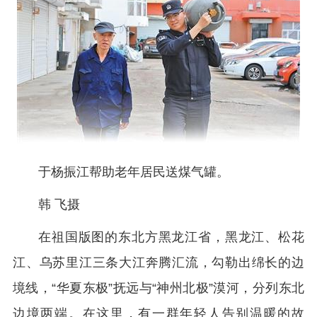
于杨振江帮助老年居民送煤气罐。
韩 飞摄
在祖国版图的东北方黑龙江省，黑龙江、松花
江、乌苏里江三条大江奔腾汇流，勾勒出绵长的边
境线，“华夏东极”抚远与“神州北极”漠河，分列东北
边境两端。在这里，有一群年轻人告别温暖的故