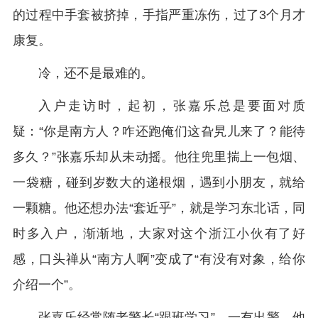
的过程中手套被挤掉，手指严重冻伤，过了3个月才
康复。
冷，还不是最难的。
入户走访时，起初，张嘉乐总是要面对质
疑：“你是南方人？咋还跑俺们这旮旯儿来了？能待
多久？”张嘉乐却从未动摇。他往兜里揣上一包烟、
一袋糖，碰到岁数大的递根烟，遇到小朋友，就给
一颗糖。他还想办法“套近乎”，就是学习东北话，同
时多入户，渐渐地，大家对这个浙江小伙有了好
感，口头禅从“南方人啊”变成了“有没有对象，给你
介绍一个”。
张嘉乐经常随老警长“跟班学习”，一有出警，他