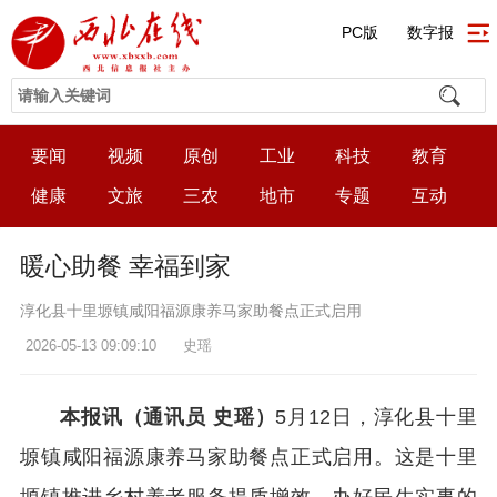
PC版
数字报
要闻
视频
原创
工业
科技
教育
健康
文旅
三农
地市
专题
互动
暖心助餐 幸福到家
淳化县十里塬镇咸阳福源康养马家助餐点正式启用
2026-05-13 09:09:10
史瑶
本报讯（通讯员 史瑶）
5月12日，淳化县十里
塬镇咸阳福源康养马家助餐点正式启用。这是十里