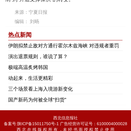
来源：宁夏日报
编辑： 刘旸
热点新闻
伊朗拟禁止敌对方通行霍尔木兹海峡 对违规者重罚
演出退票规则，谁说了算？
极端高温炙烤韩国
动起来，生活更精彩
三个场景看上海入境游新变化
国产新药为何被全球“扫货”
西北信息报社
备案号:陕ICP备15011750号-1 广告经营许可证号：6100004000028
西 北 在 线 版 权 所 有 ，未 经 书 面 授 权 禁 止 使 用