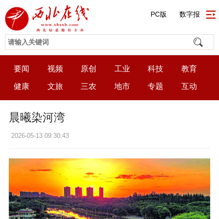
PC版
数字报
要闻
视频
原创
工业
科技
教育
健康
文旅
三农
地市
专题
互动
晨曦染河湾
2026-05-13 09:30:43