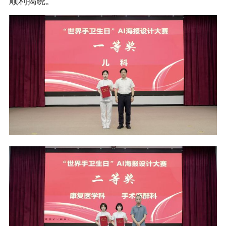
顺利揭晓。