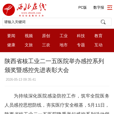
PC版
数字报
要闻
视频
原创
工业
科技
教育
健康
文旅
三农
地市
专题
互动
陕西省核工业二一五医院举办感控系列
颁奖暨感控先进表彰大会
2026-05-13 09:35:41
为持续深化医院感染防控工作，筑牢全院医务
人员感控思想防线，夯实医疗安全根基，5月11日，