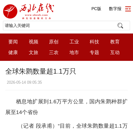
PC版
数字报
要闻
视频
原创
工业
科技
教育
健康
文旅
三农
地市
专题
互动
全球朱鹮数量超1.1万只
2026-05-14 09:05:35
栖息地扩展到1.6万平方公里，国内朱鹮种群扩
展至14个省份
（记者 段承甫）“目前，全球朱鹮数量超1.1万