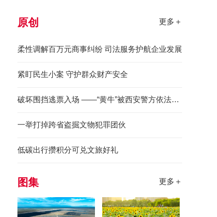
原创
更多＋
柔性调解百万元商事纠纷 司法服务护航企业发展
紧盯民生小案 守护群众财产安全
破坏围挡逃票入场 ——“黄牛”被西安警方依法拘留
一举打掉跨省盗掘文物犯罪团伙
低碳出行攒积分可兑文旅好礼
图集
更多＋