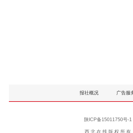
报社概况
广告服
陕ICP备15011750
西 北 在 线 版 权 所 有 ，未