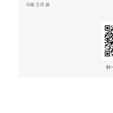
马楠 王洋 摄
扫