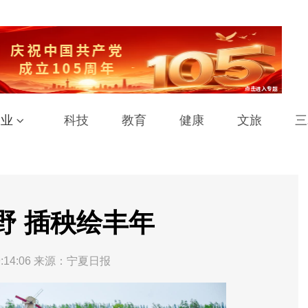
工业
科技
教育
健康
文旅
三
野 插秧绘丰年
:14:06
来源：宁夏日报