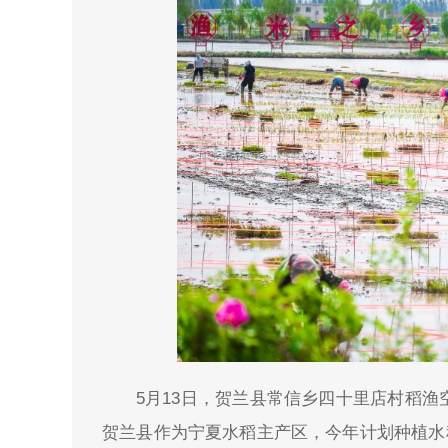
5月13日，贺兰县常信乡四十里店村稻
贺兰县作为宁夏水稻主产区，今年计划种植水稻