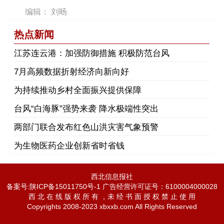
编辑： 刘旸
热点新闻
江苏连云港：加强防御措施 积极防范台风
7月高频数据折射经济向新向好
为持续推动乡村全面振兴提供保障
台风“白海豚”强势来袭 降水极端性突出
两部门联合发布红色山洪灾害气象预警
为生物医药企业创新省时省钱
西北信息报社
备案号:陕ICP备15011750号-1 广告经营许可证号：6100004000028
西 北 在 线 版 权 所 有 ，未 经 书 面 授 权 禁 止 使 用
Copyrights 2008-2023 xbxxb.com All Rights Reserved