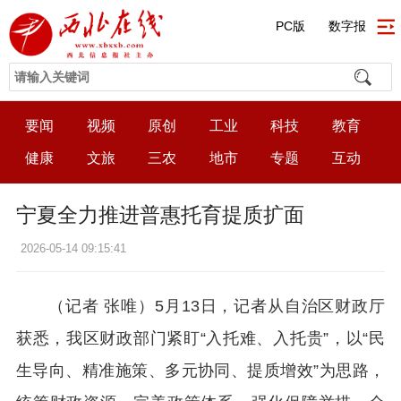
PC版
数字报
要闻
视频
原创
工业
科技
教育
健康
文旅
三农
地市
专题
互动
宁夏全力推进普惠托育提质扩面
2026-05-14 09:15:41
（记者 张唯）5月13日，记者从自治区财政厅
获悉，我区财政部门紧盯“入托难、入托贵”，以“民
生导向、精准施策、多元协同、提质增效”为思路，