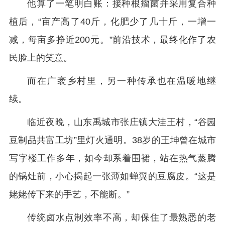
他算了一笔明白账：接种根瘤菌并采用复合种
植后，“亩产高了40斤，化肥少了几十斤，一增一
减，每亩多挣近200元。”前沿技术，最终化作了农
民脸上的笑意。
而在广袤乡村里，另一种传承也在温暖地继
续。
临近夜晚，山东禹城市张庄镇大洼王村，“谷园
豆制品共富工坊”里灯火通明。38岁的王坤曾在城市
写字楼工作多年，如今却系着围裙，站在热气蒸腾
的锅灶前，小心揭起一张薄如蝉翼的豆腐皮。“这是
姥姥传下来的手艺，不能断。”
传统卤水点制效率不高，却保住了最熟悉的老