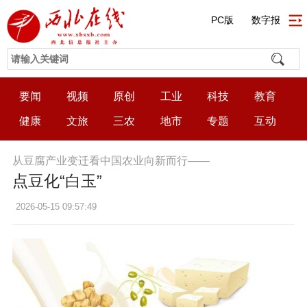
PC版
数字报
要闻
视频
原创
工业
科技
教育
健康
文旅
三农
地市
专题
互动
从豆腐产业变迁看中国农业向新而行——
点豆化“白玉”
2026-05-15 09:57:49