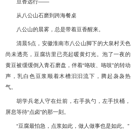
豆香远行——
从八公山石磨到跨海餐桌
八公山的晨雾，总是带着豆香醒来。
清晨5点，安徽淮南市八公山脚下的大泉村天色
尚未透亮，豆腐坊里已亮起暖黄灯光。泡了一夜的
黄豆被缓缓倒入青石磨盘，伴着“咯吱、咯吱”的转动
声，乳白色豆浆顺着木槽汩汩流下，腾起袅袅热
气。
胡学兵老人守在灶前，右手执勺，左手扶桶，
屏息等待“点卤”的那一刻。
“豆腐最怕急，点浆如此，做人做事也是如此。”