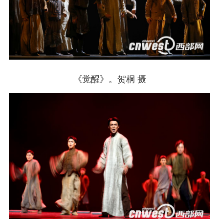
《觉醒》。贺桐 摄