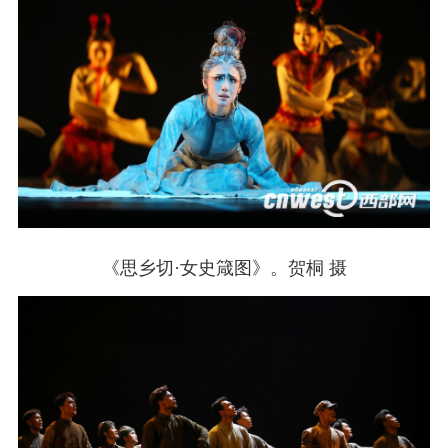
《思乡切·女史箴图》。贺桐 摄