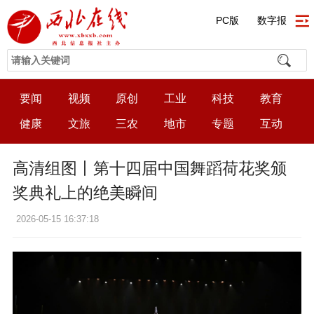
PC版
数字报
要闻
视频
原创
工业
科技
教育
健康
文旅
三农
地市
专题
互动
高清组图丨第十四届中国舞蹈荷花奖颁
奖典礼上的绝美瞬间
2026-05-15 16:37:18