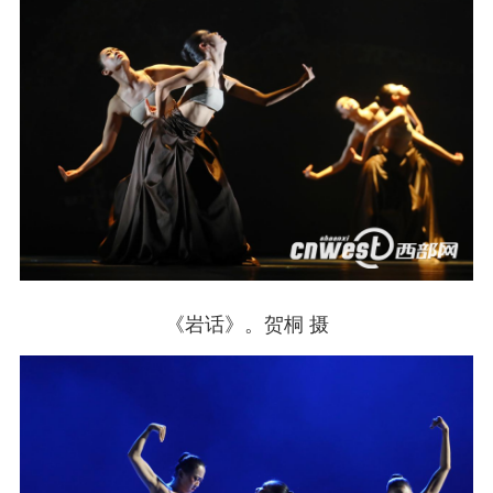
《岩话》。贺桐 摄