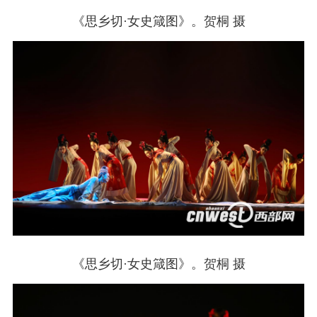
《思乡切·女史箴图》。贺桐 摄
《思乡切·女史箴图》。贺桐 摄