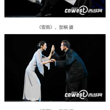
《雷雨》。贺桐 摄