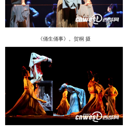
《俑生俑事》。贺桐 摄