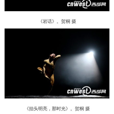
《岩话》。贺桐 摄
《抬头明亮，那时光》。贺桐 摄