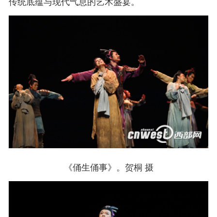
传统底蕴与现代气息的艺术盛宴。
《俑生俑事》。贺桐 摄