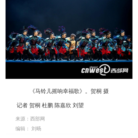
《马铃儿摇响幸福歌》。贺桐 摄
记者 贺桐 杜鹏 陈嘉欣 刘望
来源：西部网
编辑： 刘旸