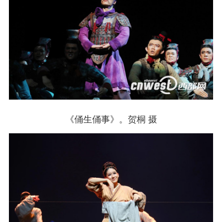
《俑生俑事》。贺桐 摄