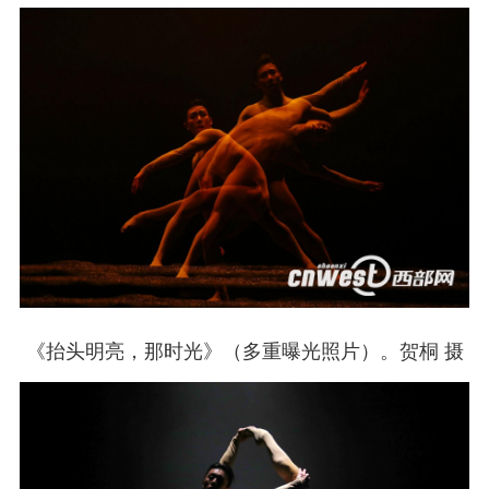
《抬头明亮，那时光》（多重曝光照片）。贺桐 摄