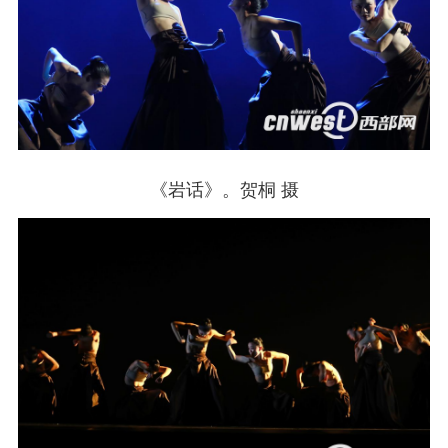
《岩话》。贺桐 摄