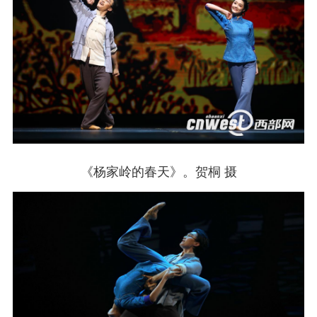
《杨家岭的春天》。贺桐 摄