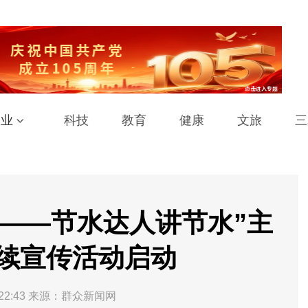
工业
科技
教育
健康
文旅
三
芒——节水达人讲节水”主
续宣传活动启动
22:43
来源：群众新闻网