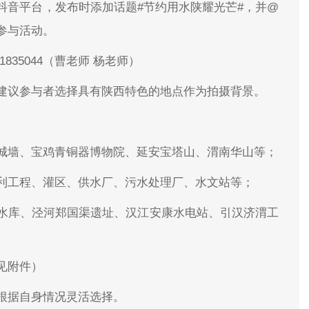
抖音平台，发布时添加话题#节约用水陕耀光芒#，并@
参与活动。
61835044（曹老师 杨老师）
建议参与者选择具有陕西特色的地点作为拍摄背景。
城墙、宝鸡青铜器博物院、延安宝塔山、渭南华山等；
利工程、灌区、供水厂、污水处理厂、水文站等；
水库、泾河郑国渠遗址、汉江安康水电站、引汉济渭工
见附件）
根据自身情况灵活选择。