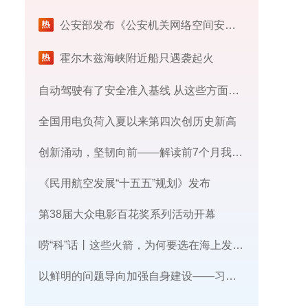
公安部发布《公安机关网络空间安全监督检查办法》
霍尔木兹海峡附近船只遇袭起火
自动驾驶有了安全准入基线 从这些方面读懂新国标
全国用电负荷入夏以来第四次创历史新高
创新涌动，坚韧向前——解读前7个月我国外贸成绩单
《民用航空发展“十五五”规划》发布
第38届大众电影百花奖系列活动开幕
唠“科”话丨这些火箭，为何要选在海上发射​？
​以鲜明的问题导向加强自身建设——习近平党建思想理论品格系列述评之三