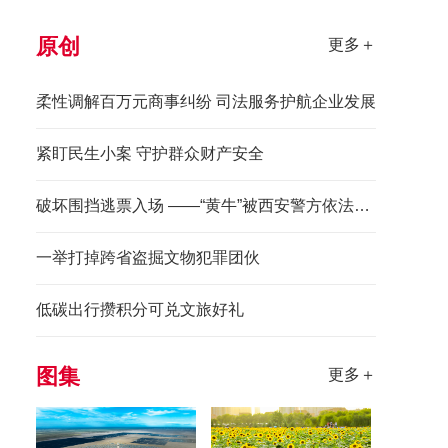
原创
更多＋
柔性调解百万元商事纠纷 司法服务护航企业发展
紧盯民生小案 守护群众财产安全
破坏围挡逃票入场 ——“黄牛”被西安警方依法拘留
一举打掉跨省盗掘文物犯罪团伙
低碳出行攒积分可兑文旅好礼
图集
更多＋