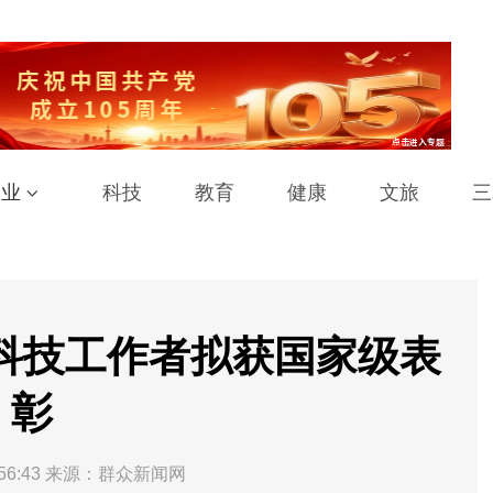
工业
科技
教育
健康
文旅
三
科技工作者拟获国家级表
彰
56:43
来源：群众新闻网