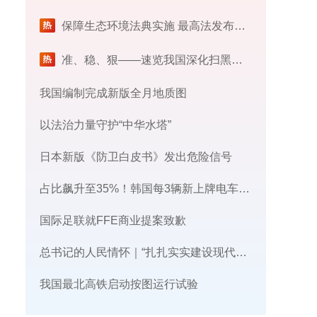
保障生态环境法典实施 最高法发布首个配套司法解释
​准、稳、狠——速览我国深化扫黑除恶专项斗争最新部署
我国编制完成新版全月地质图
以法治力量守护“中华水塔”
日本新版《防卫白皮书》发出危险信号
占比飙升至35%！韩国每3辆新上牌电车，就有1辆来自中国
国际足联就FFE商业提案致歉
总书记的人民情怀｜“扎扎实实建设现代化产业体系”
我国最北高铁启动按图运行试验