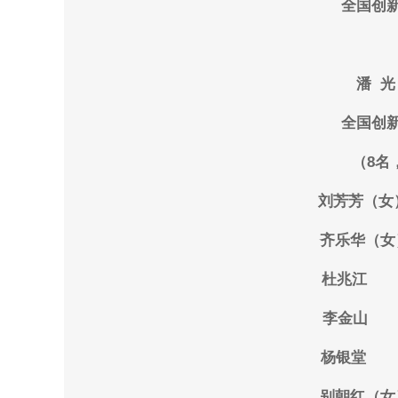
全国创
潘 
全国创
（8名
刘芳芳（
齐乐华（
杜兆江
李金山
杨银堂
别朝红（